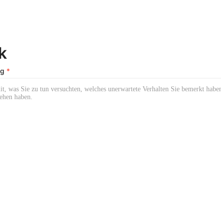
k
ng
*