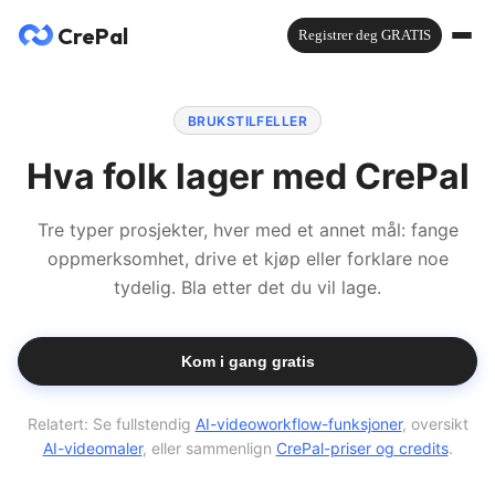
CrePal
Registrer deg GRATIS
BRUKSTILFELLER
Hva folk lager med CrePal
Tre typer prosjekter, hver med et annet mål: fange
oppmerksomhet, drive et kjøp eller forklare noe
tydelig. Bla etter det du vil lage.
Kom i gang gratis
Relatert:
Se fullstendig
AI-videoworkflow-funksjoner
, oversikt
AI-videomaler
, eller sammenlign
CrePal-priser og credits
.