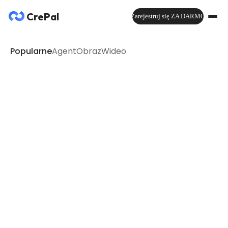
CrePal
Zarejestruj się ZA DARMO
Popularne
Agent
Obraz
Wideo