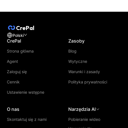
CrePal
Polski
CrePal
Zasoby
Strona główna
Blog
Agent
Wytyczne
Zaloguj się
Warunki i zasady
Cennik
Polityka prywatności
Ustawienie wstępne
O nas
Narzędzia AI
Skontaktuj się z nami
Pobieranie wideo