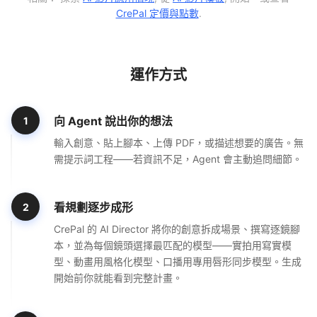
CrePal 定價與點數
.
運作方式
向 Agent 說出你的想法
1
輸入創意、貼上腳本、上傳 PDF，或描述想要的廣告。無
需提示詞工程——若資訊不足，Agent 會主動追問細節。
看規劃逐步成形
2
CrePal 的 AI Director 將你的創意拆成場景、撰寫逐鏡腳
本，並為每個鏡頭選擇最匹配的模型——實拍用寫實模
型、動畫用風格化模型、口播用專用唇形同步模型。生成
開始前你就能看到完整計畫。