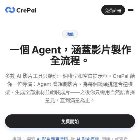
CrePal
免費註冊
功能
一個 Agent，涵蓋影片製作
全流程。
多數 AI 影片工具只給你一個模型和空白提示框。CrePal 給
你一位導演：Agent 會規劃影片、為每個鏡頭挑選合適模
型、生成全部素材並組裝成片——之後你只需用自然語言提
意見，直到滿意為止。
免費開始
相關：
探索
AI 影片應用情境
, 從
AI 影片模板
, 開始，或查看