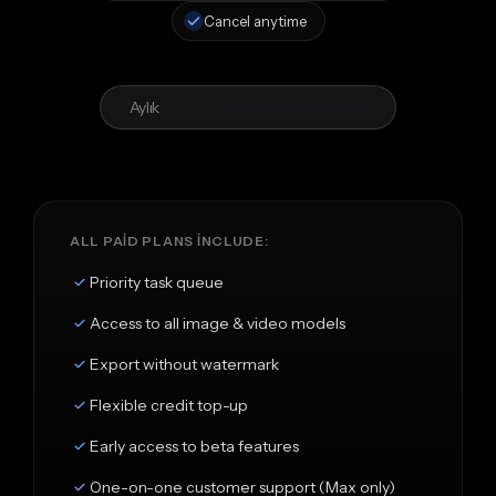
Cancel anytime
Aylık
Yıllık
%40'A VARAN İNDİRİM
ALL PAID PLANS INCLUDE:
Priority task queue
Access to all image & video models
Export without watermark
Flexible credit top-up
Early access to beta features
One-on-one customer support (Max only)