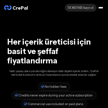
CrePal
ÜCRETSİZ kayıt ol
Her içerik üreticisi için
basit ve şeffaf
fiyatlandırma
İster yapay zeka yaratıcılığını deneyin ister ölçekli içerik üretin, CrePal
net kredi kullanımı ve ticari lisanslama sunan esnek planlar sağlar.
No hidden fees
Credits never expire during your active subscription
Commercial use included on paid plans