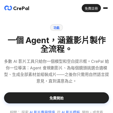
CrePal
免費註冊
功能
一個 Agent，涵蓋影片製作
全流程。
多數 AI 影片工具只給你一個模型和空白提示框。CrePal 給
你一位導演：Agent 會規劃影片、為每個鏡頭挑選合適模
型、生成全部素材並組裝成片——之後你只需用自然語言提
意見，直到滿意為止。
免費開始
相關：
探索
AI 影片應用情境
, 從
AI 影片模板
, 開始，或查看