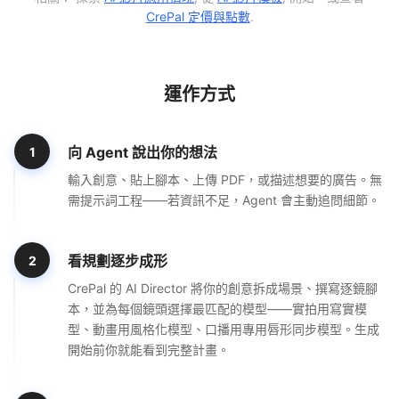
CrePal 定價與點數
.
運作方式
向 Agent 說出你的想法
1
輸入創意、貼上腳本、上傳 PDF，或描述想要的廣告。無
需提示詞工程——若資訊不足，Agent 會主動追問細節。
看規劃逐步成形
2
CrePal 的 AI Director 將你的創意拆成場景、撰寫逐鏡腳
本，並為每個鏡頭選擇最匹配的模型——實拍用寫實模
型、動畫用風格化模型、口播用專用唇形同步模型。生成
開始前你就能看到完整計畫。