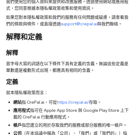
我們使用您的個人資料來提供和改進服務。透過使用網站或應用程
式，您同意根據本隱私權政策收集和使用資訊。
如果您對本隱私權政策和我們的服務有任何問題或疑慮，請查看我
們的條款與條件，或直接透過
support@crepal.ai
與我們聯絡。
解釋和定義
解釋
首字母大寫的詞語在以下條件下具有定義的含義。無論這些定義是
單數還是複數形式出現，都應具有相同的含義。
定義
就本隱私權政策而言：
網站
指 CrePal.ai，可從
https://crepal.ai/
存取。
應用程式
指可在 Apple App Store 與 Google Play Store 上下
載的 CrePal.ai 行動應用程式。
帳戶
指您建立的用於存取我們的服務或部分服務的唯一帳戶。
公司
（在本協議中稱為「公司」、「我們」或「我們的」）指