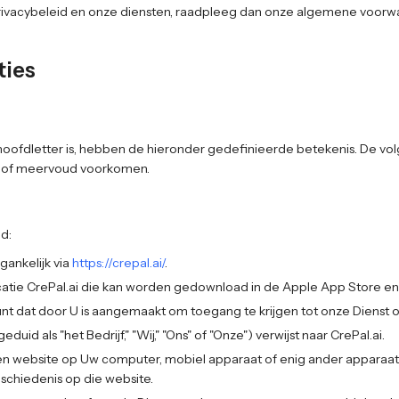
 privacybeleid en onze diensten, raadpleeg dan onze algemene voor
ties
ofdletter is, hebben de hieronder gedefinieerde betekenis. De vo
ud of meervoud voorkomen.
d:
egankelijk via
https://crepal.ai/
.
catie CrePal.ai die kan worden gedownload in de Apple App Store en
t dat door U is aangemaakt om toegang te krijgen tot onze Dienst o
id als "het Bedrijf," "Wij," "Ons" of "Onze") verwijst naar CrePal.ai.
en website op Uw computer, mobiel apparaat of enig ander apparaa
schiedenis op die website.