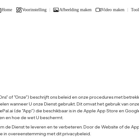
Home
Voorinstelling
Afbeelding maken
Video maken
Tool
 "Ons" of "Onze") beschrijft ons beleid en onze procedures met betre
delen wanneer U onze Dienst gebruikt. Dit omvat het gebruik van onz
ePal.ai (de "App") die beschikbaar is in de Apple App Store en Google
ten en hoe de wet U beschermt.
de Dienst te leveren en te verbeteren. Door de Website of de App
e in overeenstemming met dit privacybeleid.