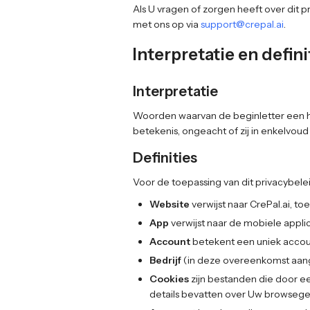
Als U vragen of zorgen heeft over dit
met ons op via
support@crepal.ai
.
Interpretatie en defini
Interpretatie
Woorden waarvan de beginletter een ho
betekenis, ongeacht of zij in enkelvo
Definities
Voor de toepassing van dit privacybelei
Website
verwijst naar CrePal.ai, to
App
verwijst naar de mobiele appli
Account
betekent een uniek accoun
Bedrijf
(in deze overeenkomst aangedu
Cookies
zijn bestanden die door e
details bevatten over Uw browsege