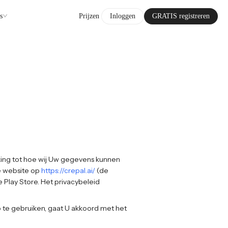
s
Prijzen
Inloggen
GRATIS registreren
kking tot hoe wij Uw gegevens kunnen
e website op
https://crepal.ai/
(de
 Play Store. Het privacybeleid
 te gebruiken, gaat U akkoord met het