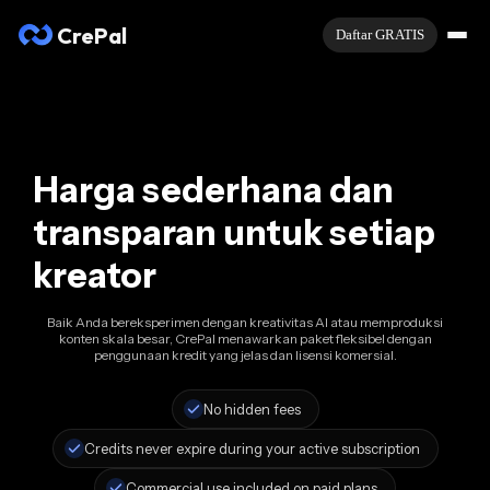
CrePal
Daftar GRATIS
Harga sederhana dan
transparan untuk setiap
kreator
Baik Anda bereksperimen dengan kreativitas AI atau memproduksi
konten skala besar, CrePal menawarkan paket fleksibel dengan
penggunaan kredit yang jelas dan lisensi komersial.
No hidden fees
Credits never expire during your active subscription
Commercial use included on paid plans