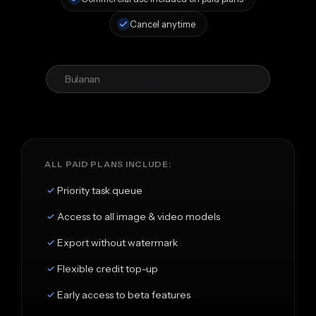
Cancel anytime
Bulanan
Tahunan
DISKON HINGGA 40%
ALL PAID PLANS INCLUDE:
Priority task queue
Access to all image & video models
Export without watermark
Flexible credit top-up
Early access to beta features